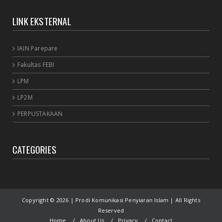
dalam Si...
LINK EKSTERNAL
April 27, 2024
IAIN Parepare
Fakultas FEBI
LPM
LP2M
PERPUSTAKAAN
CATEGORIES
Copyright ©
2026 | Prodi Komunikasi Penyiaran Islam | All Rights
Reserved
Home
About Us
Privacy
Contact