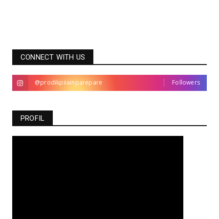
CONNECT WITH US
@prodikpiiainparepare
Followers
PROFIL