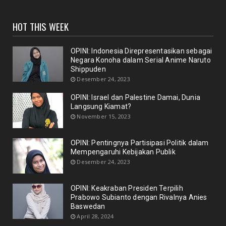
UNCATEGORIZED
HOT THIS WEEK
Komunikasi Politik: Kunci Sukses atau Alat
Manipulasi?"
April 29, 2024
OPINI: Indonesia Direpresentasikan sebagai
Negara Konoha dalam Serial Anime Naruto
UNCATEGORIZED
Shippuden
OPINI: Peran Media Digital pada Pemilu 2024
Desember 24, 2023
April 29, 2024
OPINI: Israel dan Palestine Damai, Dunia
UNCATEGORIZED
Langsung Kiamat?
November 15, 2023
OPINI: Generasi Muda untuk Masa Depan yang Lebih
Cerah
April 28, 2024
OPINI: Pentingnya Partisipasi Politik dalam
Mempengaruhi Kebijakan Publik
UNCATEGORIZED
Desember 24, 2023
OPINI: Keakraban Presiden Terpilih Prabowo
Subianto dengan R...
OPINI: Keakraban Presiden Terpilih
April 28, 2024
Prabowo Subianto dengan Rivalnya Anies
Baswedan
UNCATEGORIZED
April 28, 2024
OPINI: Pertama Kali di Indonesia Dissenting Opinion